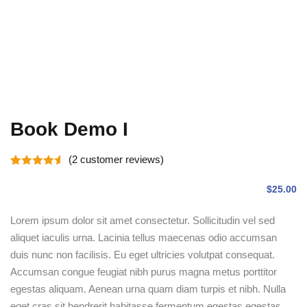
Book Demo I
(
2
customer reviews)
Rated
2
4.50
out of 5
$
25
.00
based on
customer
ratings
Lorem ipsum dolor sit amet consectetur. Sollicitudin vel sed
aliquet iaculis urna. Lacinia tellus maecenas odio accumsan
duis nunc non facilisis. Eu eget ultricies volutpat consequat.
Accumsan congue feugiat nibh purus magna metus porttitor
egestas aliquam. Aenean urna quam diam turpis et nibh. Nulla
eget cras sit hendrerit habitasse fermentum egestas egestas.