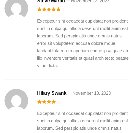
Steve Martin
November 13, 2023
5
out of 5
Excepteur sint occaecat cupidatat non proident
sunt in culpa qui officia deserunt mollit anim est
laborum. Sed perspiciatis unde omnis natus
error sit voluptatem accusa dolore mque
laudant totam rem aperiam eaque ipsa quae ab
illo inventore veritatis et quasi arch tecto beatae
vitae dicta.
Hilary Swank
November 13, 2023
4
out of
5
Excepteur sint occaecat cupidatat non proident
sunt in culpa qui officia deserunt mollit anim est
laborum. Sed perspiciatis unde omnis natus