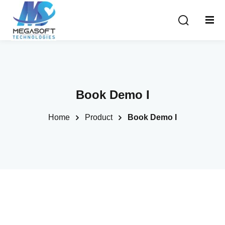
Book Demo I
Home
Product
Book Demo I
rses
elopment Courses
velopment Courses
ing Courses