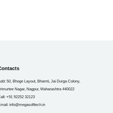
Contacts
dd:
50, Bhoge Layout, Bhamti, Jai Durga Colony,
rimurtee Nagar, Nagpur, Maharashtra 440022
all:
+91 92252 32123
mail:
info@megasofttech.in