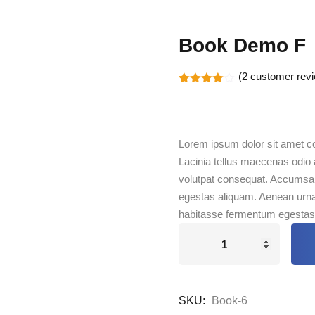
Book Demo F
(
2
customer rev
Rated
2
4.00
out
of 5
based
on
Lorem ipsum dolor sit amet con
customer
ratings
Lacinia tellus maecenas odio 
volutpat consequat. Accumsan
egestas aliquam. Aenean urna 
habitasse fermentum egestas 
SKU:
Book-6