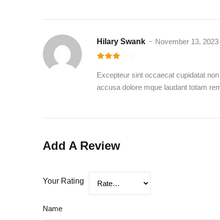
Hilary Swank
November 13, 2023
3
out
of 5
Excepteur sint occaecat cupidatat non p
accusa dolore mque laudant totam rem a
Add A Review
Your Rating
Name